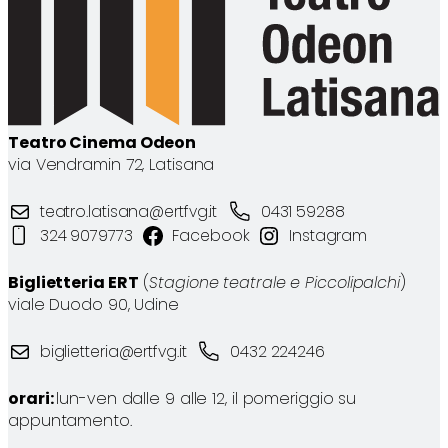
Teatro Cinema Odeon
via Vendramin 72, Latisana
teatro.latisana@ertfvg.it
0431 59288
324 9079773
Facebook
Instagram
Biglietteria ERT
(
Stagione teatrale e Piccolipalchi
)
viale Duodo 90, Udine
biglietteria@ertfvg.it
0432 224246
orari:
lun-ven dalle 9 alle 12, il pomeriggio su
appuntamento.