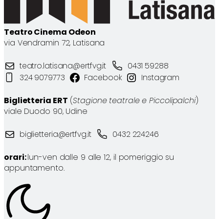
Teatro Cinema Odeon
via Vendramin 72, Latisana
teatro.latisana@ertfvg.it
0431 59288
324 9079773
Facebook
Instagram
Biglietteria ERT
(
Stagione teatrale e Piccolipalchi
)
viale Duodo 90, Udine
biglietteria@ertfvg.it
0432 224246
orari:
lun-ven dalle 9 alle 12, il pomeriggio su
appuntamento.