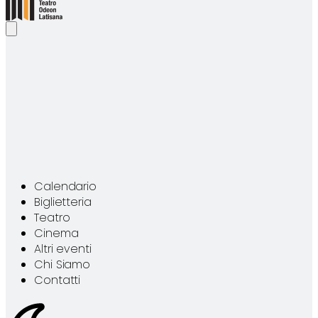
C
a
l
e
n
d
a
r
i
o
B
i
g
l
i
e
t
t
e
r
i
a
T
e
a
t
r
o
C
i
n
e
m
a
A
l
t
r
i
e
v
e
n
t
i
C
h
i
S
i
a
m
o
C
o
n
t
a
t
t
i