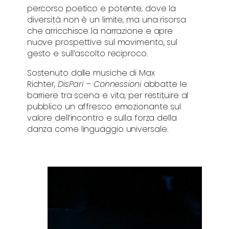
percorso poetico e potente, dove la
diversità non è un limite, ma una risorsa
che arricchisce la narrazione e apre
nuove prospettive sul movimento, sul
gesto e sull’ascolto reciproco.
Sostenuto dalle musiche di Max
Richter,
DisPari – Connessioni
abbatte le
barriere tra scena e vita, per restituire al
pubblico un affresco emozionante sul
valore dell’incontro e sulla forza della
danza come linguaggio universale.