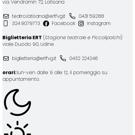
via Vendramin 72, Latisana
teatro.latisana@ertfvg.it
0431 59288
324 9079773
Facebook
Instagram
Biglietteria ERT
(
Stagione teatrale e Piccolipalchi
)
viale Duodo 90, Udine
biglietteria@ertfvg.it
0432 224246
orari:
lun-ven dalle 9 alle 12, il pomeriggio su
appuntamento.