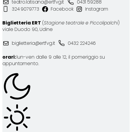
teatro.latisana@ertfvg.it
0431 59288
324 9079773
Facebook
Instagram
Biglietteria ERT
(
Stagione teatrale e Piccolipalchi
)
viale Duodo 90, Udine
biglietteria@ertfvg.it
0432 224246
orari:
lun-ven dalle 9 alle 12, il pomeriggio su
appuntamento.