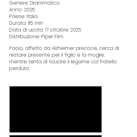
Genere: Drammatico
Anno: 2025
Paese: Italia
Durata: 115 min
Data di uscita: 17 ottobre 2025
Distribuzione: Piper Film
Paolo, affetto da Alzheimer precoce, cerca di
restare presente per il figlio e la moglie,
mentre tenta di ricucire il legame col fratello
perduto.