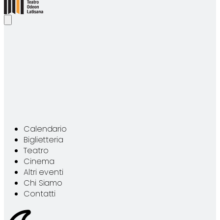
C
a
l
e
n
d
a
r
i
o
B
i
g
l
i
e
t
t
e
r
i
a
T
e
a
t
r
o
C
i
n
e
m
a
A
l
t
r
i
e
v
e
n
t
i
C
h
i
S
i
a
m
o
C
o
n
t
a
t
t
i