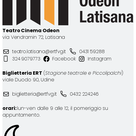
Teatro Cinema Odeon
via Vendramin 72, Latisana
teatro.latisana@ertfvg.it
0431 59288
324 9079773
Facebook
Instagram
Biglietteria ERT
(
Stagione teatrale e Piccolipalchi
)
viale Duodo 90, Udine
biglietteria@ertfvg.it
0432 224246
orari:
lun-ven dalle 9 alle 12, il pomeriggio su
appuntamento.